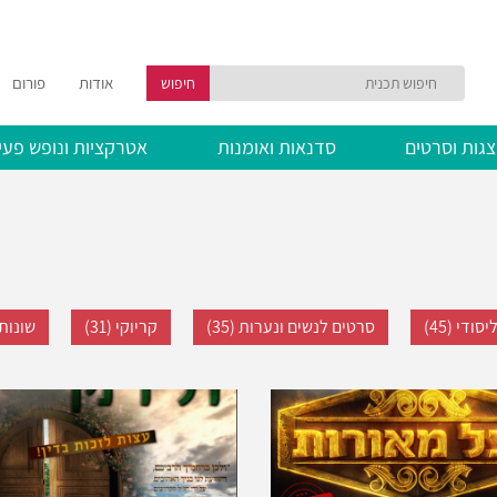
אודות
פורום
חיפוש
גות וסרטים
סדנאות ואומנות
אטרקציות ונופש פעי
ודי (45)
סרטים לנשים ונערות (35)
קריוקי (31)
שונות (2