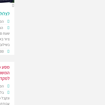
לצלול
הפק
הופ
שעת סיפ
ציור בא
בשילוב
500
מסע מ
המשכן.
למקדש
הפק
בלי
ונקבל כ
עבודת ה