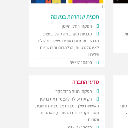
תכנית שנחרטת בנשמה
הפקה: רחלי היימן
ול
תכניות מסך במה קהל, ביצוע
מרגש באומנות גאונית. שילוב מושלם
לאינטלגנטיות, הנלהבות והרגשניות
שביננו
0533110490
מדעי החברה
הפקה: הניה ברודבקר
רק את יכולה להצמיח את גרעין
טוני
האישיות שלך. מצגת אנימציה חדשנית
מסר נוקב לבנות הנעורים, לאמהות
ומורות
054-8413672