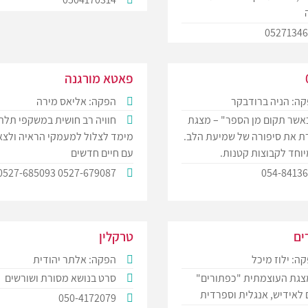
0527134
פאטא מורגנה
ה: הניה ברודבקר
הפקה: אליאס מירה
אשר תקום מן הספר" – מצגת
חוויה רב חושית במשקפי תלת
 את סיפורה של שמיעת הלב.
מימד לצלול למעמקי הראיה ולצ
וחד לקבוצות קטנות.
עם חיים חדשים
0527-679087 0527-685093
054-8413
ים
טרקלין
ה: ילוז מיכל
הפקה: אלתר יהודית
גת העוצמתית "כפתורים"
סרט בנושא מסורת ושורשים
לאידיש, אנגלית וספרדית
050-4172079