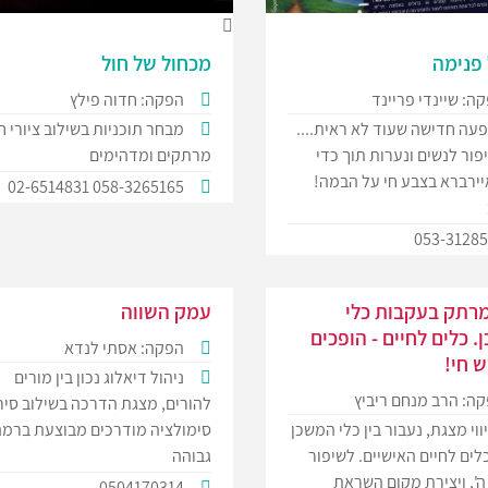
 פנימה
מכחול של חול
ה: שיינדי פריינד
הפקה: חדוה פילץ
עה חדישה שעוד לא ראית....
מבחר תוכניות בשילוב ציורי ח
ור לנשים ונערות תוך כדי
מרתקים ומדהימים
יירברא בצבע חי על הבמה!
058-3265165 02-6514831
053-3128
רתק בעקבות כלי
עמק השווה
 כלים לחיים - הופכים
הפקה: אסתי לנדא
 חי!
ניהול דיאלוג נכון בין מורים
ה: הרב מנחם ריביץ
להורים, מצגת הדרכה בשילוב סיר
ווי מצגת, נעבור בין כלי המשכן
סימולציה מודרכים מבוצעת ברמה
לים לחיים האישיים. לשיפור
גבוהה
', ויצירת מקום השראת
0504170314