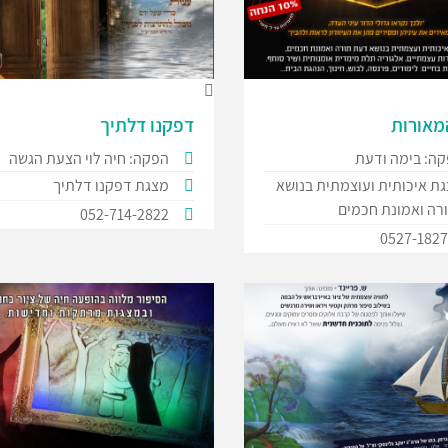
מאורות
דפקנו דלתיך
ה: בימה ודעת
הפקה: חיה לוי הצעת הגשה
ת איכותית ועוצמתית בנושא
מצגת דפקנו דלתיך
רה ואמונת חכמים
052-714-2822
0527-182