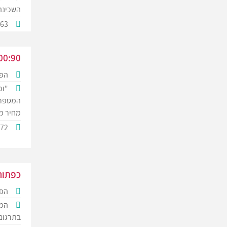
השכינה
663
00:90
הפק
"וכ
המספרת
מחיר מי
672
כפתור
הפק
המצ
בתרגום 