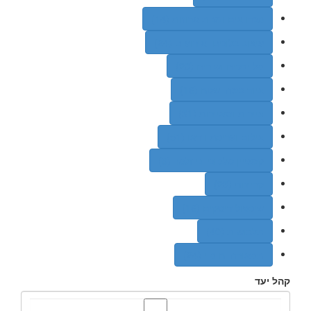
סנדויצים ומנות ארוזות (14)
עיצוב בלונים ואירועים (24)
פלייבקים ושירים (23)
ציוד במה ושטח (16)
ציירות ומאיירות (31)
צילום ועריכת וידאו (51)
קמפיין טלפוני וניוזלטר (9)
קריינות (23)
שיכפול דיסקים (16)
תלבושות (40)
תפאורה וחיפוי (24)
קהל יעד