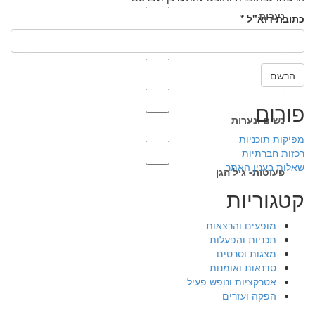
נערות
כתובת דוא"ל
*
נשים
הרשם
פורום
נשים ונערות
מפיקות תוכניות
רכזות חברתיות
שאלות בענין האתר
פעוטות- גיל הגן
קטגוריות
מופעים והרצאות
תכניות והפעלות
מצגות וסרטים
סדנאות ואומנות
אטרקציות ונופש פעיל
הפקה ועזרים