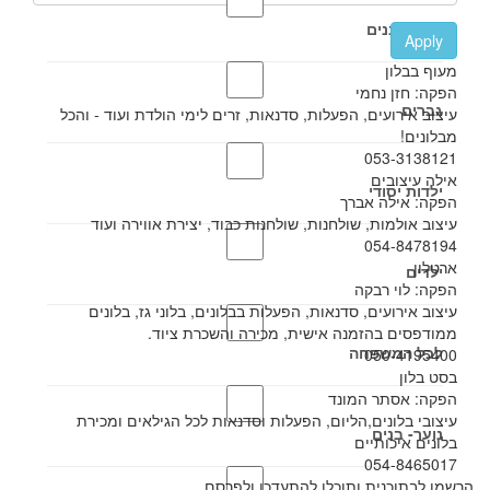
אבות ובנים
Apply
מעוף בבלון
הפקה: חזן נחמי
גברים
עיצוב אירועים, הפעלות, סדנאות, זרים לימי הולדת ועוד - והכל
מבלונים!
053-3138121
אילה עיצובים
ילדות יסודי
הפקה: אילה אברך
עיצוב אולמות, שולחנות, שולחנות כבוד, יצירת אווירה ועוד
054-8478194
ארטלון
ילדים
הפקה: לוי רבקה
עיצוב אירועים, סדנאות, הפעלות בבלונים, בלוני גז, בלונים
ממודפסים בהזמנה אישית, מכירה והשכרת ציוד.
לכל המשפחה
050-4195400
בסט בלון
הפקה: אסתר המונד
עיצובי בלונים,הליום, הפעלות וסדנאות לכל הגילאים ומכירת
נוער- בנים
בלונים איכותיים
054-8465017
הרשמו לבתוכנית ותוכלו להתעדכן ולפרסם