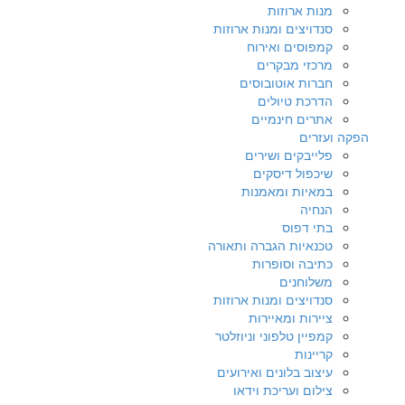
מנות ארוזות
סנדויצים ומנות ארוזות
קמפוסים ואירוח
מרכזי מבקרים
חברות אוטובוסים
הדרכת טיולים
אתרים חינמיים
הפקה ועזרים
פלייבקים ושירים
שיכפול דיסקים
במאיות ומאמנות
הנחיה
בתי דפוס
טכנאיות הגברה ותאורה
כתיבה וסופרות
משלוחנים
סנדויצים ומנות ארוזות
ציירות ומאיירות
קמפיין טלפוני וניוזלטר
קריינות
עיצוב בלונים ואירועים
צילום ועריכת וידאו