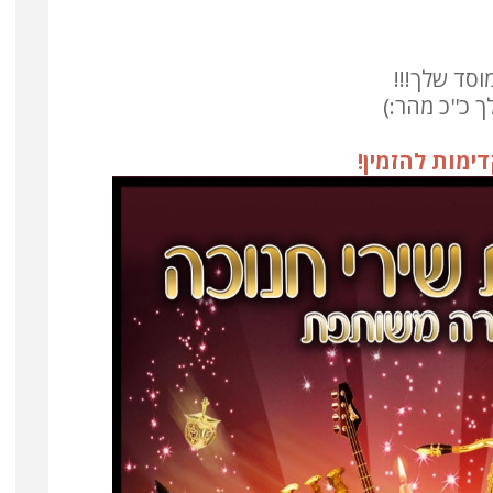
וסד שלך!!!
 כ''כ מהר:)
ימות להזמין!