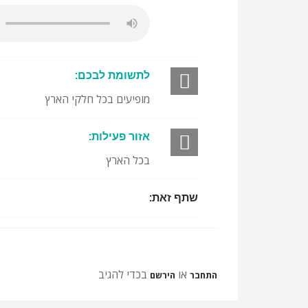
טעימות
ממחרוזת
חנוכה
לתשומת לבכם:
תש''פ
מופיעים בכל חלקי הארץ
(1).MP3
אזור פעילות:
בכל הארץ
שתף זאת:
או
בכדי להגיב
התחבר
הירשם