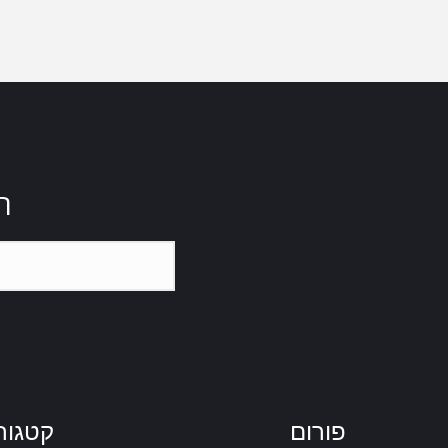
ה
פורום
קטגור