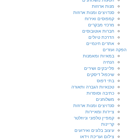
מנות ארוזות
סנדויצים ומנות ארוזות
קמפוסים ואירוח
מרכזי מבקרים
חברות אוטובוסים
הדרכת טיולים
אתרים חינמיים
הפקה ועזרים
במאיות ומאמנות
הנחיה
פלייבקים ושירים
שיכפול דיסקים
בתי דפוס
טכנאיות הגברה ותאורה
כתיבה וסופרות
משלוחנים
סנדויצים ומנות ארוזות
ציירות ומאיירות
קמפיין טלפוני וניוזלטר
קריינות
עיצוב בלונים ואירועים
צילום ועריכת וידאו