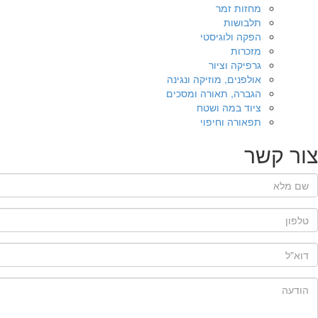
מחזות זמר
תלבושות
הפקה ולוגיסטי
מזכרות
גרפיקה וציור
אולפנים, מוזיקה ונגינה
הגברה, תאורה ומסכים
ציוד במה ושטח
תפאורה וחיפוי
צור קשר
שם מלא
*
טלפון
*
דוא"ל
*