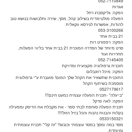
052-7110849
אגדות
הפקה: גליקסברג רחל
הפעלה מולטימדית בשילוב קהל, מסך, שירה ותלבושות בנושא טוב
להודות, אפשרות לגירסא ווקאלית
053-3100266
21 בבית אחד
הפקה: רפפורט רות
סרט מיוחד של הסדרה המוכרת 21 בבית אחד בליווי הפעלות,
תחרויות ועוד
052-7145405
תוכנית גרפולוגיה מקצועית ומדויקת
הפקה: מיכל רוזנבלום
התוכנית שתשאיר את הקהל שלך המום! מועברת ע"י גרפולוגית
מוסמכת בשיתוף הקהל
0527179617
"בייגלה" -תכנית הפעלה עצמית כמעט חינם!!!
הפקה: לאה פרקל
תכנית הפעלה סוחפת לבתי ספר - את מקבלת את הדיסק ומפעילה
בקלות והבנות נהנות והכל בזיל הזול!!!!
0533150321
מסר במה ומסך במסר עוצמתי וכובש!! "זה קלי" תכנית עוצמתית
ומיוחדת.