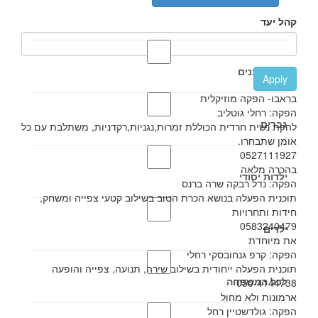
קהל יעד
אבות ובנים
Apply
בראבו- הפקה מוזיקלית
הפקה: רחלי גוטליב
גברים
להקת נשית חרדית הכוללת זמרות,נגניות,רקדניות, משתלבת עם כל
אומן שתבחרו.
0527111927
בהכרה מלאה
ילדות יסודי
הפקה: נדל רבקה שרה ברנס
תוכנית הפעלה בנושא הכרת הטוב בשילוב קטעי צפייה ומשחק,
חידות ותחרויות
0583240479
ילדים
את מיוחדת
הפקה: קרפ גנחובסקי רחלי
תוכנית הפעלה ייחודית בשילוב שירה, תנועה, צפייה והופעה
לכל המשפחה
050-4144738
ארמונות ולא מחול
הפקה: גולדשטיין רחל