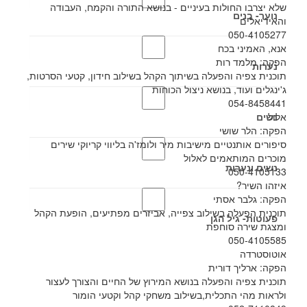
שלא יצרבו החולות בעיניים - בנושא התורה והקמח, העבודה
נוער- בנים
והאידיאלים
050-4105277
אנא, האמיני בכח
הפקה: מלמד רות
נערות
תוכנית צפיה והפעלה בשיתוך הקהל בשילוב חידון, קטעי הסרטות,
ג'ינגלים ועוד, בנושא ניצול הכוחות
054-8458441
אלול
נשים
הפקה: הלר שושי
סיפורים אותנטיים מישיבות מיר ולומז'ה בליווי קריוקי שירים
מוכרים המותאמים לאלול
נשים ונערות
050-4105133
איזהו השיר?
הפקה: גלבר אסתי
תוכנית הפעלה בשילוב צפייה, אביזרים מפתיעים, הופעת הקהל
פעוטות- גיל הגן
ומצגת שירה סוחפת
050-4105585
אוטוסטרדה
הפקה: ארליך דורית
תוכנית צפיה והפעלה בנושא המירוץ של החיים והצורך לעצור
ולראות מהי התכלית,בשילוב משחקי קהל וקטעי הומור