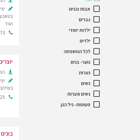
הפק
יצי
אבות ובנים
בטאבון,
גברים
ועוד
ילדות יסודי
073
ילדים
לכל המשפחה
יוצרי
נוער- בנים
הפק
נערות
יצי
נשים
בשילוב 
נשים ונערות
325
פעוטות- גיל הגן
בונים 