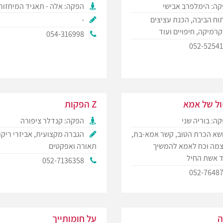
ה: הימלפרב אבישי
הפקה: אלה - תאגיד המיחזור
וח הביבה, הכנת עציצים
-
קרמיקה, חיפויים ועוד
054-316998
052-5254
ול של אמא
Z הפקות
ה: בוריה שני
הפקה: קנדלר ציפורה
שא הכרת הטוב, קשר אמא-בת,
הגברה מקצועית, אביזרי ריקו
וצמה וכח לאמא להמשיך
תאורה ואפקטים
 אשת החיל
052-7136358
052-7648
ה
על חומותייך