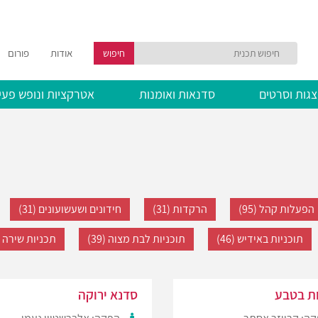
אודות
פורום
חיפוש
גות וסרטים
סדנאות ואומנות
אטרקציות ונופש פעי
הפעלות קהל (95)
הרקדות (31)
חידונים ושעשועונים (31)
תוכניות באידיש (46)
תוכניות לבת מצוה (39)
תכניות שירה וה
ת בטבע
סדנא ירוקה