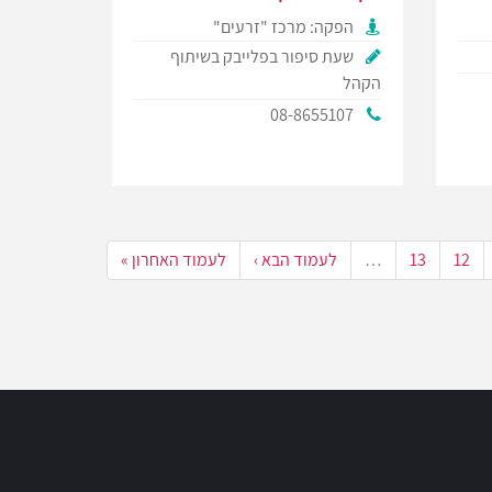
הפקה: מרכז "זרעים"
שעת סיפור בפלייבק בשיתוף
הקהל
08-8655107
12
13
…
לעמוד הבא ›
לעמוד האחרון »