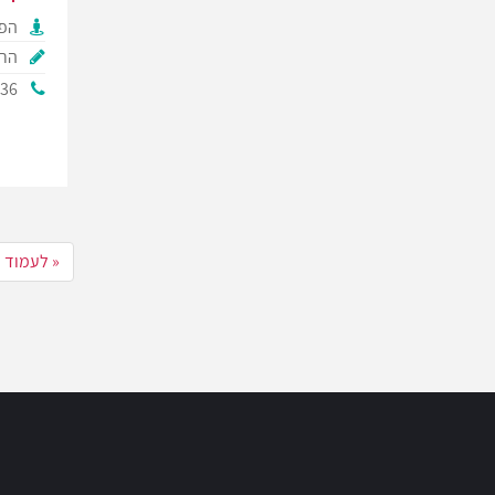
הפק
הרק
336
« לעמוד 