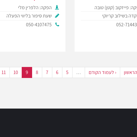
ה: פייזקוב (קטן) טובה
הפקה: הלפרין מלי
דה בשילוב קריוקי
שעת סיפור בליווי הפעלה
050-4107475
052-7144
הראשון
‹ לעמוד הקודם
…
5
6
7
8
9
10
11