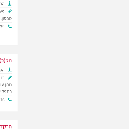
הפק
פית
מבטון, 
139
הק(כ)
הפק
בנו
נותן ע
בתפקיד
716
הרקד