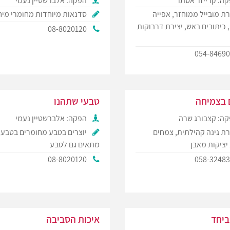
ה: קרייזר אסתר
הפקה: אלברשטיין נעמי
רת מובייל ממוחזר, אפייה
סדנאות מיוחדות מחומרי מיח
 כיתובים באש, יצירת דרבוקות
08-8020120
054-8469
ם בצמיחה
טבעי שתהנו
ה: קצבורג שרה
הפקה: אלברשטיין נעמי
רת גינה קהילתית, צמחים
יוצרים בטבע מחומרים בטבע,
יציקות מאבן
מתאים גם לטבע
08-8020120
058-3248
ביחד
איכות הסביבה