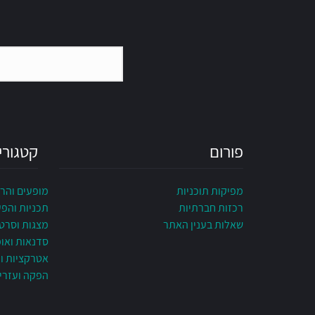
פורום
קטגורי
מפיקות תוכניות
מופעים והר
רכזות חברתיות
תכניות והפ
שאלות בענין האתר
מצגות וסרט
סדנאות ואו
אטרקציות ונ
הפקה ועזרי